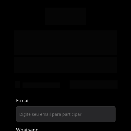
Coloque à prova o que você já sabe 
e conquiste as habilidades que vão 
acelerar sua carreira.
3 desafios técnicos que vão colocar suas habilidades 
à prova e mostrar o que realmente importa para sua 
evolução como desenvolvedor.
DE 26/05 A 02/06
E-mail
Whatsapp