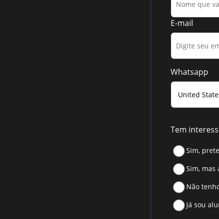
E-mail
Whatsapp
Tem interess
Sim, pret
Sim, mas 
Não tenho
Já sou al