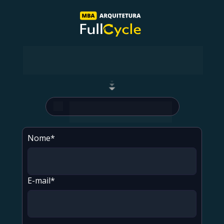
Preencha o formulário e marque um bate-papo 
com a gente. Vamos te explicar todos os detalhes 
e liberar uma condição especial.
Inicio das aulas: 
03/08/2026
Nome*
E-mail*