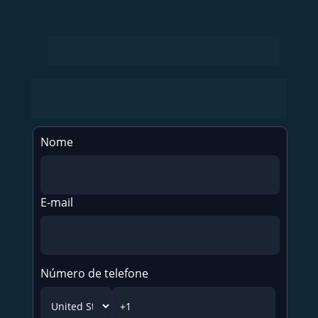
Para você que já é aluno do nosso MBA, entre em 
contato para ter acesso a uma condição especial 
no Full Cycle 4.0
Nome
E-mail
Número de telefone